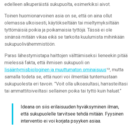
edelleen alkuperäistä sukupuolta, esimerkiksi aivot.
Toinen huomionarvoinen asia on se, että on aina ollut
olemassa ulkoisesti, käytökseltään tai mieltymyksiltään
tyttömäisiä poikia ja poikamaisia tyttöjä. Tässä ei ole
sinänsä mitään vikaa eikä se tarkoita kuulumista mihinkään
sukupuolivähemmistöön.
Paras lähestymistapa haittojen välttämiseksi lieneekin pitää
mielessä fakta, että ihmisen sukupuoli on
lisääntymisbiologinen ja muuttumaton ominaisuus
¹³, mutta
samalla todeta se, että nuori voi ilmentää tuntemustaan
sukupuolesta eri tavoin. ”Voit olla ulkoasultasi, harrasteiltasi
tai ammattitoiveiltasi sellainen poika tai tyttö kuin haluat.”
Ideana on siis erilaisuuden hyväksyminen ilman,
että sukupuolelle tarvitsee tehdä mitään. Fyysinen
interventio ei voi korjata psyyken asiaa.