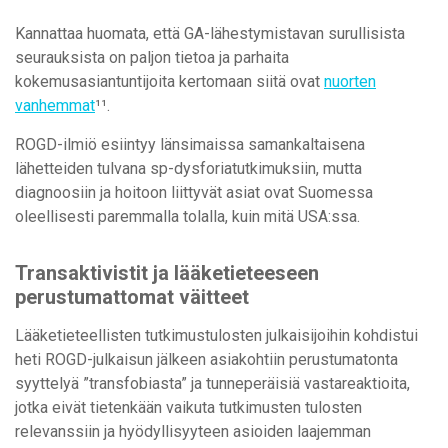
Kannattaa huomata, että GA-lähestymistavan surullisista
seurauksista on paljon tietoa ja parhaita
kokemusasiantuntijoita kertomaan siitä ovat
nuorten
vanhemmat
¹¹.
ROGD-ilmiö esiintyy länsimaissa samankaltaisena
lähetteiden tulvana sp-dysforiatutkimuksiin, mutta
diagnoosiin ja hoitoon liittyvät asiat ovat Suomessa
oleellisesti paremmalla tolalla, kuin mitä USA:ssa.
Transaktivistit ja lääketieteeseen
perustumattomat väitteet
Lääketieteellisten tutkimustulosten julkaisijoihin kohdistui
heti ROGD-julkaisun jälkeen asiakohtiin perustumatonta
syyttelyä ”transfobiasta” ja tunneperäisiä vastareaktioita,
jotka eivät tietenkään vaikuta tutkimusten tulosten
relevanssiin ja hyödyllisyyteen asioiden laajemman