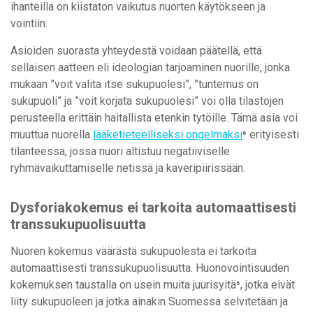
ihanteilla on kiistaton vaikutus nuorten käytökseen ja
vointiin.
Asioiden suorasta yhteydestä voidaan päätellä, että
sellaisen aatteen eli ideologian tarjoaminen nuorille, jonka
mukaan ”voit valita itse sukupuolesi”, ”tuntemus on
sukupuoli” ja ”voit korjata sukupuolesi” voi olla tilastojen
perusteella erittäin haitallista etenkin tytöille. Tämä asia voi
muuttua nuorella
lääketieteelliseksi ongelmaksi
⁶ erityisesti
tilanteessa, jossa nuori altistuu negatiiviselle
ryhmävaikuttamiselle netissä ja kaveripiirissään.
Dysforiakokemus ei tarkoita automaattisesti
transsukupuolisuutta
Nuoren kokemus väärästä sukupuolesta ei tarkoita
automaattisesti transsukupuolisuutta. Huonovointisuuden
kokemuksen taustalla on usein muita juurisyitä⁶, jotka eivät
liity sukupuoleen ja jotka ainakin Suomessa selvitetään ja