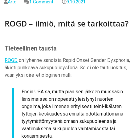
Arto
1 Comment
9.10.2021
ROGD – ilmiö, mitä se tarkoittaa?
Tieteellinen tausta
ROGD
on lyhenne sanoista Rapid Onset Gender Dysphoria,
äkisti puhkeava sukupuolidysforia. Se ei ole tautiluokitus,
vaan yksi oire-etiologinen malli.
Ensin USA:sa, mutta pian sen jälkeen muissakin
länsimaissa on nopeasti yleistynyt nuorten
ongelma, joka ilmenee erityisesti teini-ikäisten
tyttöjen keskuudessa ennalta odottamattomana
tyytymättömyytenä omaan sukupuoleensa ja
vaatimuksena sukupuolen vaihtamisesta tai
korjaamisesta.