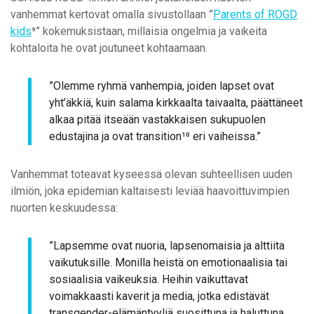
vanhemmat kertovat omalla sivustollaan ”
Parents of ROGD
kids
⁹” kokemuksistaan, millaisia ongelmia ja vaikeita
kohtaloita he ovat joutuneet kohtaamaan.
”Olemme ryhmä vanhempia, joiden lapset ovat
yht’äkkiä, kuin salama kirkkaalta taivaalta, päättäneet
alkaa pitää itseään vastakkaisen sukupuolen
edustajina ja ovat transition¹⁰ eri vaiheissa.”
Vanhemmat toteavat kyseessä olevan suhteellisen uuden
ilmiön, joka epidemian kaltaisesti leviää haavoittuvimpien
nuorten keskuudessa:
”Lapsemme ovat nuoria, lapsenomaisia ja alttiita
vaikutuksille. Monilla heistä on emotionaalisia tai
sosiaalisia vaikeuksia. Heihin vaikuttavat
voimakkaasti kaverit ja media, jotka edistävät
transgender-elämäntyyliä suosittuna ja haluttuna