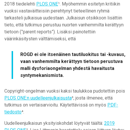
2018 tiedelehti
PLOS ONE
¹. Myöhemmin esitetyn kritiikin
vuoksi vastaväitteisiin perehtynyt tieteellinen ryhmä
tarkasteli julkaisua uudestaan. Julkaisun otsikkoon lisättiin
tieto, että tutkimus perustuu nuorten vanhemmilta kerättyyn
tietoon (”parent reports”). Lisäksi painotettiin
väärinkäsitysten välttämiseksi, että
ROGD ei ole itsenäinen tautiluokitus tai -kuvaus,
vaan vanhemmilta kerättyyn tietoon perustuva
malli dysforiaongelman yhdestä havaitusta
syntymekanismista.
Copyright-ongelman vuoksi kaksi taulukkoa pudotettiin pois
PLOS ONE:n uudelleenjulkaisusta
³, josta ilmenee, että
tutkimus on vertaisarvioitu. Käytettävissä on myös
PDF-
tiedosto
⁴.
Uudelleenjulkaisun yksityiskohdat löytyvät täältä:
2019