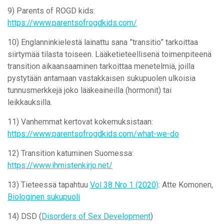
9) Parents of ROGD kids:
https://www.parentsofrogdkids.com/
10) Englanninkielestä lainattu sana ”transitio” tarkoittaa
siirtymää tilasta toiseen. Lääketieteellisenä toimenpiteenä
transition aikaansaaminen tarkoittaa menetelmiä, joilla
pystytään antamaan vastakkaisen sukupuolen ulkoisia
tunnusmerkkejä joko lääkeaineilla (hormonit) tai
leikkauksilla.
11) Vanhemmat kertovat kokemuksistaan:
https://www.parentsofrogdkids.com/what-we-do
12) Transition katuminen Suomessa:
https://www.ihmistenkirjo.net/
13) Tieteessä tapahtuu
Vol 38 Nro 1 (2020)
: Atte Komonen,
Biologinen sukupuoli
14) DSD (
Disorders of Sex Development
)