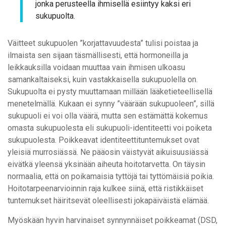
jonka perusteella ihmisellä esiintyy kaksi eri
sukupuolta.
Väitteet sukupuolen ”korjattavuudesta” tulisi poistaa ja
ilmaista sen sijaan täsmällisesti, että hormoneilla ja
leikkauksilla voidaan muuttaa vain ihmisen ulkoasu
samankaltaiseksi, kuin vastakkaisella sukupuolella on.
Sukupuolta ei pysty muuttamaan millään lääketieteellisellä
menetelmällä. Kukaan ei synny ”väärään sukupuoleen”, sillä
sukupuoli ei voi olla väärä, mutta sen estämättä kokemus
omasta sukupuolesta eli sukupuoli-identiteetti voi poiketa
sukupuolesta. Poikkeavat identiteettituntemukset ovat
yleisiä murrosiässä. Ne pääosin väistyvät aikuisuusiässä
eivätkä yleensä yksinään aiheuta hoitotarvetta. On täysin
normaalia, että on poikamaisia tyttöjä tai tyttömäisiä poikia.
Hoitotarpeenarvioinnin raja kulkee siinä, että ristikkäiset
tuntemukset häiritsevät oleellisesti jokapäiväistä elämää.
Myöskään hyvin harvinaiset synnynnäiset poikkeamat (DSD,