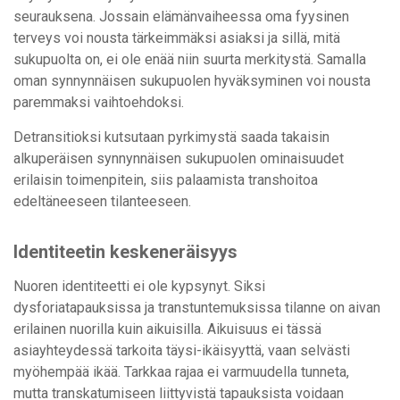
seurauksena. Jossain elämänvaiheessa oma fyysinen
terveys voi nousta tärkeimmäksi asiaksi ja sillä, mitä
sukupuolta on, ei ole enää niin suurta merkitystä. Samalla
oman synnynnäisen sukupuolen hyväksyminen voi nousta
paremmaksi vaihtoehdoksi.
Detransitioksi kutsutaan pyrkimystä saada takaisin
alkuperäisen synnynnäisen sukupuolen ominaisuudet
erilaisin toimenpitein, siis palaamista transhoitoa
edeltäneeseen tilanteeseen.
Identiteetin keskeneräisyys
Nuoren identiteetti ei ole kypsynyt. Siksi
dysforiatapauksissa ja transtuntemuksissa tilanne on aivan
erilainen nuorilla kuin aikuisilla. Aikuisuus ei tässä
asiayhteydessä tarkoita täysi-ikäisyyttä, vaan selvästi
myöhempää ikää. Tarkkaa rajaa ei varmuudella tunneta,
mutta transkatumiseen liittyvistä tapauksista voidaan