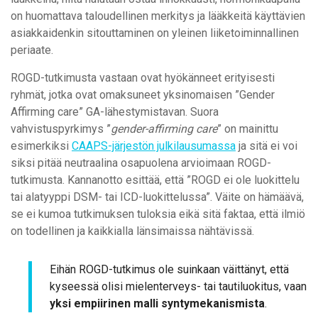
on huomattava taloudellinen merkitys ja lääkkeitä käyttävien
asiakkaidenkin sitouttaminen on yleinen liiketoiminnallinen
periaate.
ROGD-tutkimusta vastaan ovat hyökänneet erityisesti
ryhmät, jotka ovat omaksuneet yksinomaisen ”Gender
Affirming care” GA-lähestymistavan. Suora
vahvistuspyrkimys ”
gender-affirming care
” on mainittu
esimerkiksi
CAAPS-järjestön julkilausumassa
ja sitä ei voi
siksi pitää neutraalina osapuolena arvioimaan ROGD-
tutkimusta. Kannanotto esittää, että ”ROGD ei ole luokittelu
tai alatyyppi DSM- tai ICD-luokittelussa”. Väite on hämäävä,
se ei kumoa tutkimuksen tuloksia eikä sitä faktaa, että ilmiö
on todellinen ja kaikkialla länsimaissa nähtävissä.
Eihän ROGD-tutkimus ole suinkaan väittänyt, että
kyseessä olisi mielenterveys- tai tautiluokitus, vaan
yksi empiirinen malli syntymekanismista
.