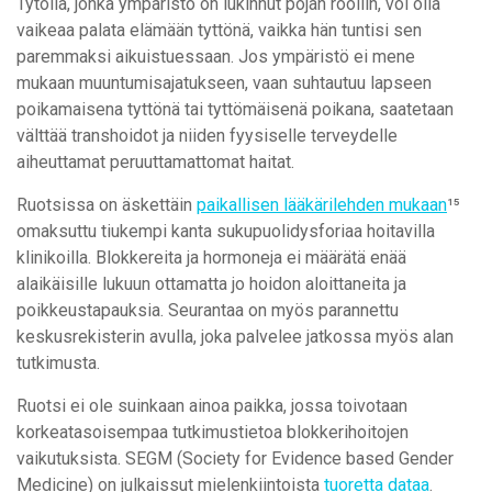
Tytöllä, jonka ympäristö on lukinnut pojan rooliin, voi olla
vaikeaa palata elämään tyttönä, vaikka hän tuntisi sen
paremmaksi aikuistuessaan. Jos ympäristö ei mene
mukaan muuntumisajatukseen, vaan suhtautuu lapseen
poikamaisena tyttönä tai tyttömäisenä poikana, saatetaan
välttää transhoidot ja niiden fyysiselle terveydelle
aiheuttamat peruuttamattomat haitat.
Ruotsissa on äskettäin
paikallisen lääkärilehden mukaan
¹⁵
omaksuttu tiukempi kanta sukupuolidysforiaa hoitavilla
klinikoilla. Blokkereita ja hormoneja ei määrätä enää
alaikäisille lukuun ottamatta jo hoidon aloittaneita ja
poikkeustapauksia. Seurantaa on myös parannettu
keskusrekisterin avulla, joka palvelee jatkossa myös alan
tutkimusta.
Ruotsi ei ole suinkaan ainoa paikka, jossa toivotaan
korkeatasoisempaa tutkimustietoa blokkerihoitojen
vaikutuksista. SEGM (Society for Evidence based Gender
Medicine) on julkaissut mielenkiintoista
tuoretta dataa
.