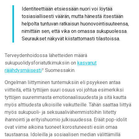
Identiteettiään etsiessään nuori voi löytää
tosiasiallisesti väärän, mutta hänestä itsestään
helpolta tuntuvan ratkaisun huonovointisuuteensa,
nimittäin sen, että vika on omassa sukupuolessa.
Seuraukset näkyvät kiistattomasti tilastoissa.
Terveydenhoidossa lähetteiden määrä
sukupuolidysforiatutkimuksiin on
kasvanut
räjähdysmäisesti
⁷ Suomessakin.
Ongelman liittyminen tuntemuksiin eli psyykeen antaa
viitteitä, että tyttöjen suuri osuus voi johtua esimerkiksi
tyttöjen suuremmasta emotionaalisuudesta ja sitä kautta
myös alttiudesta ulkoisille vaikutteille. Tähän saattaa liittyä
myös sukupuoli- ja seksuaalivähemmistöihin liitetty
ihannointi ja erityishuomio julkisuudessa. Eräät pop-idolit
ovat viime aikoina tuoneet korostuneesti esiin omaa
taustaansa. Idoleilla ja sosiaalisen median välittämillä