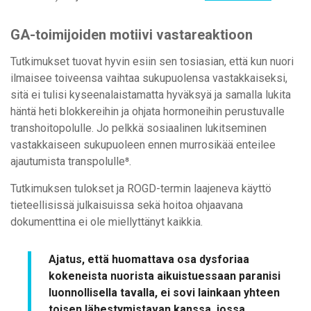
GA-toimijoiden motiivi vastareaktioon
Tutkimukset tuovat hyvin esiin sen tosiasian, että kun nuori
ilmaisee toiveensa vaihtaa sukupuolensa vastakkaiseksi,
sitä ei tulisi kyseenalaistamatta hyväksyä ja samalla lukita
häntä heti blokkereihin ja ohjata hormoneihin perustuvalle
transhoitopolulle. Jo pelkkä sosiaalinen lukitseminen
vastakkaiseen sukupuoleen ennen murrosikää enteilee
ajautumista transpolulle⁸.
Tutkimuksen tulokset ja ROGD-termin laajeneva käyttö
tieteellisissä julkaisuissa sekä hoitoa ohjaavana
dokumenttina ei ole miellyttänyt kaikkia.
Ajatus, että huomattava osa dysforiaa
kokeneista nuorista aikuistuessaan paranisi
luonnollisella tavalla, ei sovi lainkaan yhteen
toisen lähestymistavan kanssa, jossa