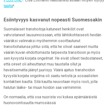
PLOS ONE
². Lisa Littmanin haastattelu asiaan liittyen löytyy
täältä
⁵.
Esiintyvyys kasvanut nopeasti Suomessakin
Suomalaiset transhoitoja katuneet henkilöt ovat
vahvistaneet lausunnoissaan, että lähtökohtaisesti heidän
vääräksi valinnaksi myöhemmin osoittautunut
transitiohalunsa johtui siitä, että he olivat saaneet muilta
väärän kuvan ehdottomasta tarpeesta transitioon ja myös
sen kyvystä korjata ongelmat. He eivät olleet tiedostaneet,
että oireet oli aiheuttanut muu taustalla ollut ja
havaitsematta jäänyt juurisyy. Väärä ajatus transhoidon
kyvystä korjata ongelma oli saatu netistä ja sosiaalisten
kontaktien kautta. Sitä kautta neuvotaan myös rooli, jolla
halutun lääke- tai muun hoidon saa varmimmin.
On normaalia, että osa nuorista voi kokea epämääräistä
huonovointisuutta murrosiässä.