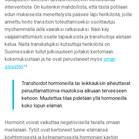
interventiota. On kuitenkin mahdollista, että tästä potilaan
edun mukaisesta menettelystä pääsee läpi henkilöitä, joille
annettu hoito transition toteuttamiseksi osoittautuu
myöhemmällä iällä vääräksi ratkaisuksi. Näin käy
vääjäämättömästi osalle tapauksista ja transhoitoja aletaan
katua. Näitä transkatujiksi kutsuttuja henkilöitä on
Suomessakin tullut julkisuuteen joitakin kertomaan
kokemuksistaan ja he ovat perustaneet myös
oman
sivuston
¹².
Transhoidot hormoneilla tai leikkauksin aiheuttavat
peruuttamattomia muutoksia alkuaan terveeseen
kehoon. Muutettua tilaa pidetään yllä hormoneilla
koko lopun elämän.
Hormonit voivat vaikuttaa negatiivisella tavalla omaan
mielialaan. Tytöt ovat kertoneet tunne-elämänsä
köyhtymisestä ja kylmenemisestä hormonien käytön