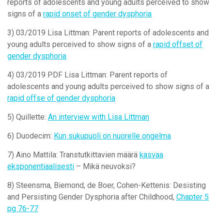
reports of adolescents and young adults perceived to show
signs of a
rapid onset of gender dysphoria
3) 03/2019 Lisa Littman: Parent reports of adolescents and
young adults perceived to show signs of a
rapid offset of
gender dysphoria
4) 03/2019 PDF Lisa Littman: Parent reports of
adolescents and young adults perceived to show signs of a
rapid offse of gender dysphoria
5) Quillette:
An interview with Lisa Littman
6) Duodecim:
Kun sukupuoli on nuorelle ongelma
7) Aino Mattila: Transtutkittavien määrä
kasvaa
eksponentiaalisesti
– Mikä neuvoksi?
8) Steensma, Biemond, de Boer, Cohen-Kettenis: Desisting
and Persisting Gender Dysphoria after Childhood,
Chapter 5
pg 76-77