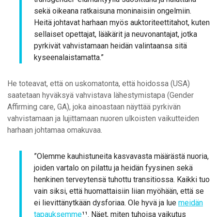
sekä oikeana ratkaisuna moninaisiin ongelmiin.
Heitä johtavat harhaan myös auktoriteettitahot, kuten
sellaiset opettajat, lääkärit ja neuvonantajat, jotka
pyrkivät vahvistamaan heidän valintaansa sitä
kyseenalaistamatta.”
He toteavat, että on uskomatonta, että hoidossa (USA)
saatetaan hyväksyä vahvistava lähestymistapa (Gender
Affirming care, GA), joka ainoastaan näyttää pyrkivän
vahvistamaan ja lujittamaan nuoren ulkoisten vaikutteiden
harhaan johtamaa omakuvaa.
”Olemme kauhistuneita kasvavasta määrästä nuoria,
joiden vartalo on pilattu ja heidän fyysinen sekä
henkinen terveytensä tuhottu transitiossa. Kaikki tuo
vain siksi, että huomattaisiin liian myöhään, että se
ei lievittänytkään dysforiaa. Ole hyvä ja lue
meidän
tapauksemme
¹¹. Näet, miten tuhoisa vaikutus