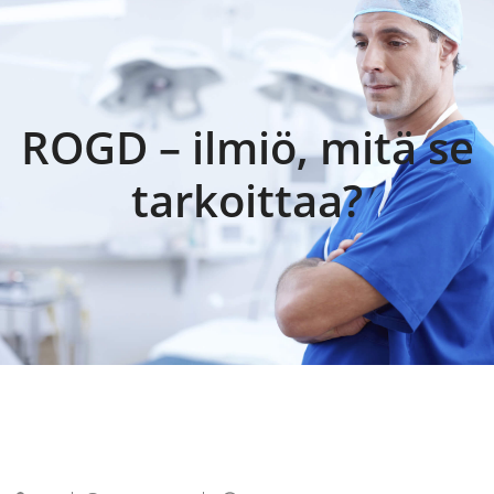
content
ROGD – ilmiö, mitä se
tarkoittaa?