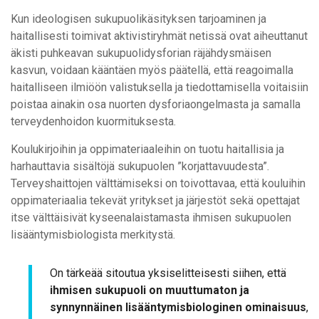
Kun ideologisen sukupuolikäsityksen tarjoaminen ja
haitallisesti toimivat aktivistiryhmät netissä ovat aiheuttanut
äkisti puhkeavan sukupuolidysforian räjähdysmäisen
kasvun, voidaan kääntäen myös päätellä, että reagoimalla
haitalliseen ilmiöön valistuksella ja tiedottamisella voitaisiin
poistaa ainakin osa nuorten dysforiaongelmasta ja samalla
terveydenhoidon kuormituksesta.
Koulukirjoihin ja oppimateriaaleihin on tuotu haitallisia ja
harhauttavia sisältöjä sukupuolen ”korjattavuudesta”.
Terveyshaittojen välttämiseksi on toivottavaa, että kouluihin
oppimateriaalia tekevät yritykset ja järjestöt sekä opettajat
itse välttäisivät kyseenalaistamasta ihmisen sukupuolen
lisääntymisbiologista merkitystä.
On tärkeää sitoutua yksiselitteisesti siihen, että
ihmisen sukupuoli on muuttumaton ja
synnynnäinen lisääntymisbiologinen ominaisuus
,