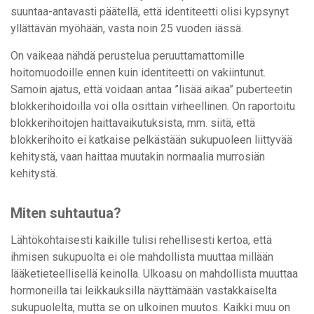
suuntaa-antavasti päätellä, että identiteetti olisi kypsynyt
yllättävän myöhään, vasta noin 25 vuoden iässä.
On vaikeaa nähdä perustelua peruuttamattomille
hoitomuodoille ennen kuin identiteetti on vakiintunut.
Samoin ajatus, että voidaan antaa ”lisää aikaa” puberteetin
blokkerihoidoilla voi olla osittain virheellinen. On raportoitu
blokkerihoitojen haittavaikutuksista, mm. siitä, että
blokkerihoito ei katkaise pelkästään sukupuoleen liittyvää
kehitystä, vaan haittaa muutakin normaalia murrosiän
kehitystä.
Miten suhtautua?
Lähtökohtaisesti kaikille tulisi rehellisesti kertoa, että
ihmisen sukupuolta ei ole mahdollista muuttaa millään
lääketieteellisellä keinolla. Ulkoasu on mahdollista muuttaa
hormoneilla tai leikkauksilla näyttämään vastakkaiselta
sukupuolelta, mutta se on ulkoinen muutos. Kaikki muu on