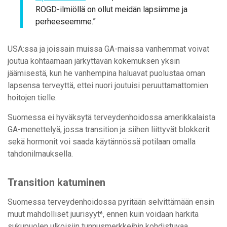
ROGD-ilmiöllä on ollut meidän lapsiimme ja
perheeseemme.”
USA:ssa ja joissain muissa GA-maissa vanhemmat voivat
joutua kohtaamaan järkyttävän kokemuksen yksin
jäämisestä, kun he vanhempina haluavat puolustaa oman
lapsensa terveyttä, ettei nuori joutuisi peruuttamattomien
hoitojen tielle.
Suomessa ei hyväksytä terveydenhoidossa amerikkalaista
GA-menettelyä, jossa transition ja siihen liittyvät blokkerit
sekä hormonit voi saada käytännössä potilaan omalla
tahdonilmauksella.
Transition katuminen
Suomessa terveydenhoidossa pyritään selvittämään ensin
muut mahdolliset juurisyyt⁶, ennen kuin voidaan harkita
sukupuolen ulkoisiin tunnusmerkkeihin kohdistuvaa