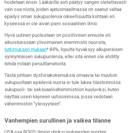
hoidetaan ensin. Lääkärille asti päätyy sangen oletettavasti
vain osa niistä, joiden ajatusmaailmassa on saanut valtaa
epäilys oman sukupuolensa oikeellisuutta kohtaan eli
kyseessä ei ole aivan pieni sosiaalinen ilmiö.
Hyvä uutinen puolestaan on positiivinen ennuste eli
aikuistuessaan ylivoimainen enemmistö nuorista,
tutkimuksen mukaan
⁸ 84%, lopulta hyväksyy alkuperäisen
synnynnäisen sukupuolensa, ellei sitä ennen ole ehditty
tehdä mitään peruuttamatonta.
Tästä johtuen dysforiakokemuksia omaavia tai muutoin
sukupuoltaan epäileviä nuoria ei tule lukea tilastoinnissa
sukupuoli- tai seksuaalivähemmistöön kuuluviksi, kuten
näyttää usein käyneen uutisoinnissa, jossa vedotaan
vähemmistön ”yleisyyteen”.
Vanhempien surullinen ja vaikea tilanne
USA:ssa ROGD-ilmiön uhriksi joutuneiden nuorten