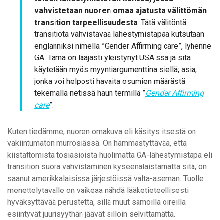
vahvistetaan nuoren omaa ajatusta välittömän
transition tarpeellisuudesta
. Tätä välitöntä
transitiota vahvistavaa lähestymistapaa kutsutaan
englanniksi nimellä ”Gender Affirming care”, lyhenne
GA. Tämä on laajasti yleistynyt USA:ssa ja sitä
käytetään myös myyntiargumenttina siellä; asia,
jonka voi helposti havaita osumien määrästä
tekemällä netissä haun termillä ”
Gender Affirming
care
”.
Kuten tiedämme, nuoren omakuva eli käsitys itsestä on
vakiintumaton murrosiässä. On hämmästyttävää, että
kiistattomista tosiasioista huolimatta GA-lähestymistapa eli
transition suora vahvistaminen kyseenalaistamatta sitä, on
saanut amerikkalaisissa järjestöissä valta-aseman. Tuolle
menettelytavalle on vaikeaa nähdä lääketieteellisesti
hyväksyttävää perustetta, sillä muut samoilla oireilla
esiintyvät juurisyythän jäävät silloin selvittämättä.