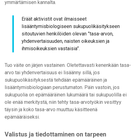
ymmärtämisen kannalta.
Eräät aktivistit ovat ilmaisseet
lisääntymisbiologiseen sukupuolikäsitykseen
sitoutuvien henkilöiden olevan ”tasa-arvon,
yhdenvertaisuuden, naisten oikeuksien ja
ihmisoikeuksien vastaisia”.
Tuo väite on järjen vastainen. Oletettavasti kenenkään tasa-
arvo tai yhdenvertaisuus ei lisäänny sillä, jos
sukupuolikäsityksestä tehdään epämääräinen ja
lisääntymisbiologiaan perustumaton. Päin vastoin, jos
sukupuolia on epämääräinen lukumäärä tai sukupuolilla ei
ole enää merkitystä, niin tehty tasa-arvotyökin vesittyy
täysin ja koko tasa-arvo muuttuu käsitteenä
epämääräiseksi.
Valistus ja tiedottaminen on tarpeen