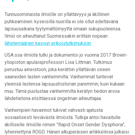
Tunnusominaista ilmiölle on yllättävyys ja äkillinen
puhkeaminen: kyseisillä nuorilla ei ole ollut edeltävänä
lapsuusaikana tyytymättömyyttä omaan sukupuoleensa.
Ilmiö on aiheuttanut Suomessakin erittäin nopean
lähetemäärien kasvun erikoistutkimuksiin
.
USA:ssa ilmiötä tutki ja dokumentoi jo vuonna 2017 Brown-
yliopiston apulaisprofessori Lisa Littman. Tutkimus
perustuu aineistoon, joka kerättiin yllättävän oireen
saaneiden lasten vanhemmilta. Vanhemmat tuntevat
yleensä lastensa lapsuushistorian paremmin, kuin kukaan
muu. Tämä puolustaa vanhemmilta kerätyn tiedon arvoa
lähdetietona etsittäessä ongelman aiheuttajaa.
Vanhempien havainnot tukivat vahvasti ajatusta
sosiaalisesti leviävästä ilmiöstä. Tutkija antoi havaitulle
äkilliselle ilmiölle nimen ”Rapid Onset Gender Dysphoria”,
lyhennettynä ROGD. Hänen alkuperäisen artikkelinsa julkaisi