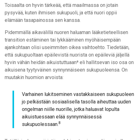
Toisaalta on hyvin tärkeää, että maailmassa on jotain
pysyvää, kuten ihmisen sukupuoli, ja että nuori oppii
elämään tasapainossa sen kanssa.
Pidemmällä aikavälillä nuoren haluaman lääketieteellisen
transition estäminen tai lykkääminen myöhäisempään
ajankohtaan olisi useimmiten oikea vaihtoehto. Tiedetään,
että sukupuoltaan epäilevistä nuorista on epäileviä jäljellä
hyvin vähän heidän aikuistuttuaan⁸ eli hallitsevan iso osa on
aikuisena tyytyväinen synnynnäiseen sukupuoleensa. On
muutakin huomion arvoista:
Varhainen lukitseminen vastakkaiseen sukupuoleen
jo pelkästään sosiaalisella tasolla aiheuttaa uuden
ongelman niille nuorille, jotka haluavat lopulta
aikuistuessaan elää synnynnäisessä
8
sukupuolessaan.