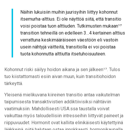
Näihin lukuisiin muihin juurisyihin liittyy kohonnut
itsemurha-alttius. Ei ole näyttöä siitä, että transitio
voisi poistaa tuon alttiuden. Tutkimusten mukaan¹⁷
transition tehneillä on edelleen 3…4 kertainen alttius
verrattuna keskimääräiseen väestöön eli vastoin
usein nähtyjä väitteitä, transitiolla ei voi poistaa
tuota kohonnutta alttiutta itsetuhoisuuteen.
Kohonnut riski säilyy hoidon aikana ja sen jälkeen¹⁷. Tulos
tuo kiistattomasti esiin aivan muun, kuin transitiohoidon
tärkeyttä.
Yleisenä mielikuvana kiireinen transitio antaa vaikutelman
taipumisesta transaktivistien addiktiivisiksi nähtäviin
vaatimuksiin. Mahdollisesti USA:ssa taustalla voivat
vaikuttaa myös taloudellisiin intresseihin liittyvät paineet ja
riippuvuudet. Hormonit ovat kalliita elinikäisesti käytettyinä
lääkkeinä, niitä halutaan ostaa innokkaasti, hormonikaupalla