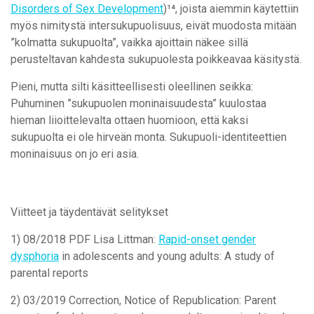
Disorders of Sex Development
)¹⁴, joista aiemmin käytettiin
myös nimitystä intersukupuolisuus, eivät muodosta mitään
”kolmatta sukupuolta”, vaikka ajoittain näkee sillä
perusteltavan kahdesta sukupuolesta poikkeavaa käsitystä.
Pieni, mutta silti käsitteellisesti oleellinen seikka:
Puhuminen ”sukupuolen moninaisuudesta” kuulostaa
hieman liioittelevalta ottaen huomioon, että kaksi
sukupuolta ei ole hirveän monta. Sukupuoli-identiteettien
moninaisuus on jo eri asia.
Viitteet ja täydentävät selitykset
1) 08/2018 PDF Lisa Littman:
Rapid-onset gender
dysphoria
in adolescents and young adults: A study of
parental reports
2) 03/2019 Correction, Notice of Republication: Parent